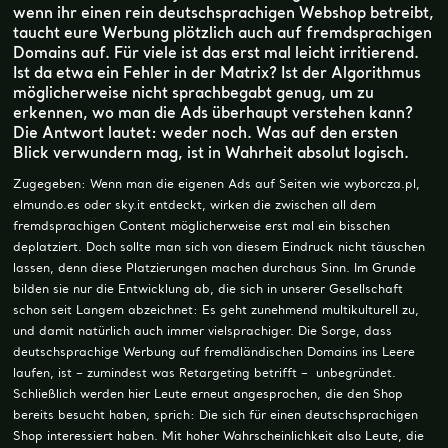
wenn ihr einen rein deutschsprachigen Webshop betreibt,
taucht eure Werbung plötzlich auch auf fremdsprachigen
Domains auf. Für viele ist das erst mal leicht irritierend.
Ist da etwa ein Fehler in der Matrix? Ist der Algorithmus
möglicherweise nicht sprachbegabt genug, um zu
erkennen, wo man die Ads überhaupt verstehen kann?
Die Antwort lautet: weder noch. Was auf den ersten
Blick verwundern mag, ist in Wahrheit absolut logisch.
Zugegeben: Wenn man die eigenen Ads auf Seiten wie wyborcza.pl,
elmundo.es oder sky.it entdeckt, wirken die zwischen all dem
fremdsprachigen Content möglicherweise erst mal ein bisschen
deplatziert. Doch sollte man sich von diesem Eindruck nicht täuschen
lassen, denn diese Platzierungen machen durchaus Sinn. Im Grunde
bilden sie nur die Entwicklung ab, die sich in unserer Gesellschaft
schon seit Langem abzeichnet: Es geht zunehmend multikulturell zu,
und damit natürlich auch immer vielsprachiger. Die Sorge, dass
deutschsprachige Werbung auf fremdländischen Domains ins Leere
laufen, ist – zumindest was Retargeting betrifft – unbegründet.
Schließlich werden hier Leute erneut angesprochen, die den Shop
bereits besucht haben, sprich: Die sich für einen deutschsprachigen
Shop interessiert haben. Mit hoher Wahrscheinlichkeit also Leute, die